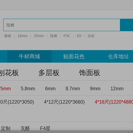
镂铣
|
18mm
|
25mm
|
阻燃
|
FSC
|
E0
|
全松
牛材商城
贴面花色
仓库地址
刨花板
多层板
饰面板
75mm
5.8mm
6mm
8.7mm
9mm
12mm
10尺(1220*3050)
4*12尺(1220*3660)
4*16尺(1220*4880
定制
无醛
F4星