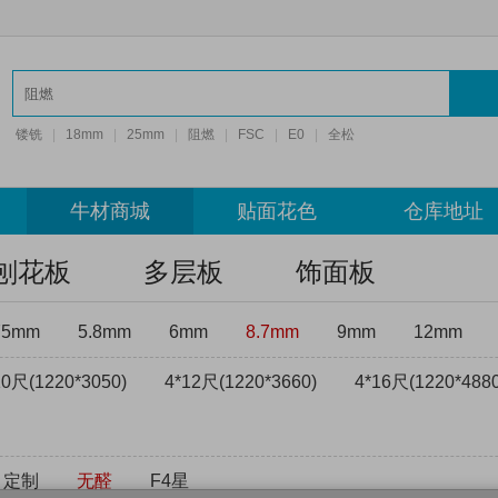
镂铣
|
18mm
|
25mm
|
阻燃
|
FSC
|
E0
|
全松
牛材商城
贴面花色
仓库地址
刨花板
多层板
饰面板
75mm
5.8mm
6mm
8.7mm
9mm
12mm
10尺(1220*3050)
4*12尺(1220*3660)
4*16尺(1220*4880
定制
无醛
F4星